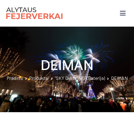
Eiti
prie
turinio
Fejerverkai Alytuje
DEIMAN
Pradinis
Produktai
“SKY DIAMOND” (Baterija)
DEIMAN