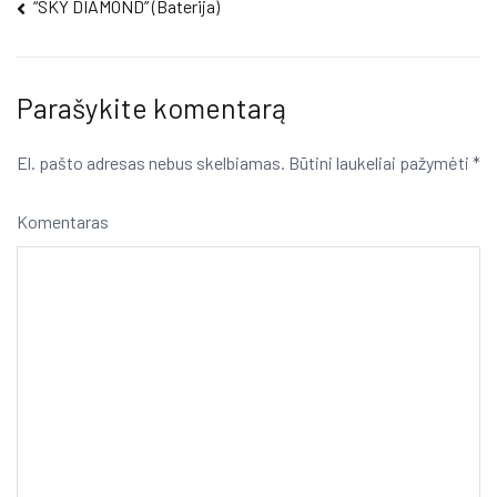
Navigacija
“SKY DIAMOND” (Baterija)
tarp
įrašų
Parašykite komentarą
El. pašto adresas nebus skelbiamas.
Būtini laukeliai pažymėti
*
Komentaras