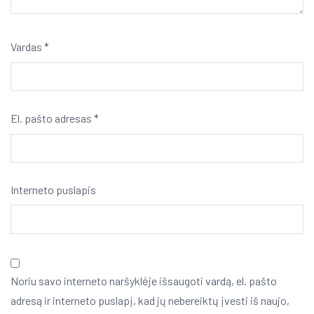
Vardas
*
El. pašto adresas
*
Interneto puslapis
Noriu savo interneto naršyklėje išsaugoti vardą, el. pašto
adresą ir interneto puslapį, kad jų nebereiktų įvesti iš naujo,