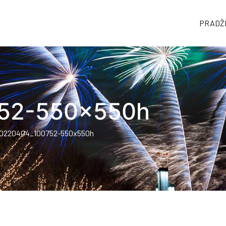
PRADŽ
tuje
52-550x550h
0220404_100752-550x550h