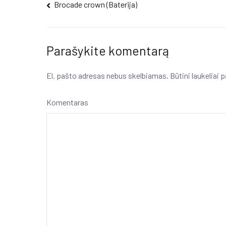
Navigacija
Brocade crown (Baterija)
tarp
įrašų
Parašykite komentarą
El. pašto adresas nebus skelbiamas.
Būtini laukeliai
Komentaras