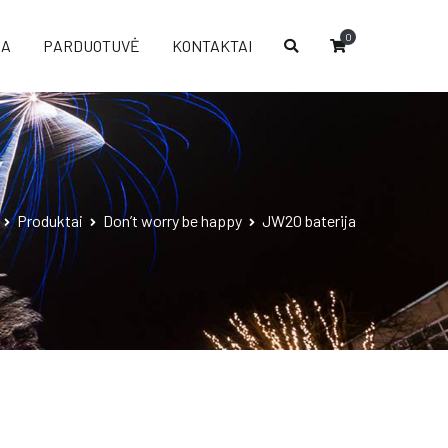
0
IA
PARDUOTUVĖ
KONTAKTAI
Produktai
Don’t worry be happy
JW20 baterija