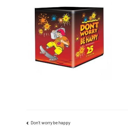
Navigacija
Don’t worry be happy