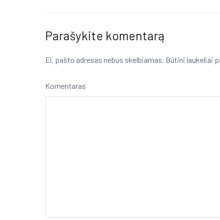
tarp
įrašų
Parašykite komentarą
El. pašto adresas nebus skelbiamas.
Būtini laukeliai
Komentaras