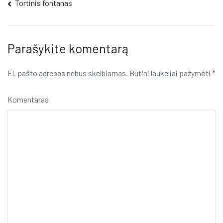
Navigacija
Tortinis fontanas
tarp
įrašų
Parašykite komentarą
El. pašto adresas nebus skelbiamas.
Būtini laukeliai pažymėti
*
Komentaras