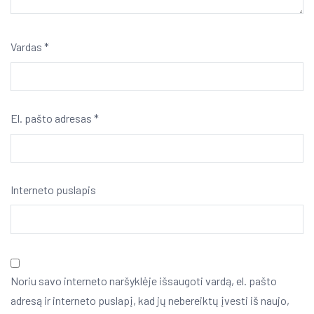
Vardas
*
El. pašto adresas
*
Interneto puslapis
Noriu savo interneto naršyklėje išsaugoti vardą, el. pašto
adresą ir interneto puslapį, kad jų nebereiktų įvesti iš naujo,