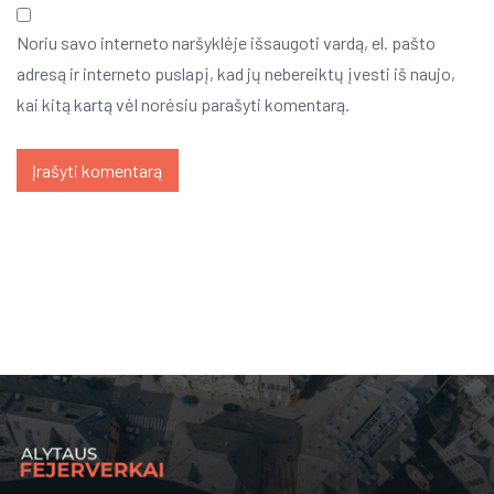
Noriu savo interneto naršyklėje išsaugoti vardą, el. pašto
adresą ir interneto puslapį, kad jų nebereiktų įvesti iš naujo,
kai kitą kartą vėl norėsiu parašyti komentarą.