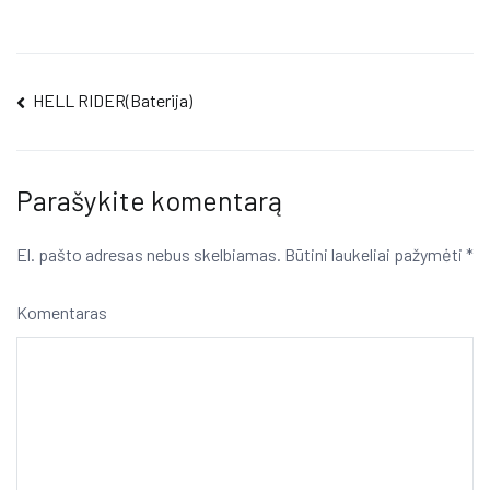
Navigacija
HELL RIDER(Baterija)
tarp
įrašų
Parašykite komentarą
El. pašto adresas nebus skelbiamas.
Būtini laukeliai pažymėti
*
Komentaras