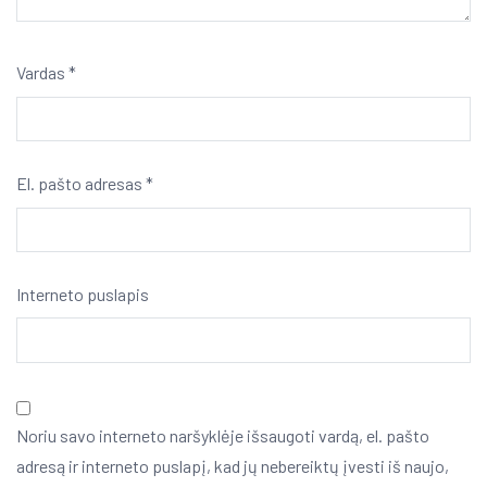
Vardas
*
El. pašto adresas
*
Interneto puslapis
Noriu savo interneto naršyklėje išsaugoti vardą, el. pašto
adresą ir interneto puslapį, kad jų nebereiktų įvesti iš naujo,