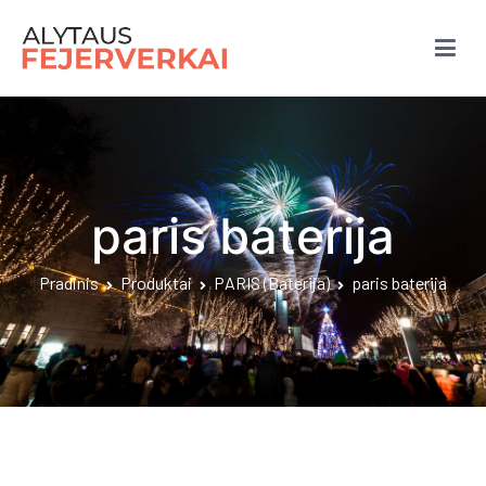
Eiti
prie
turinio
Fejerverkai Alytuje
paris baterija
Pradinis
Produktai
PARIS (Baterija)
paris baterija