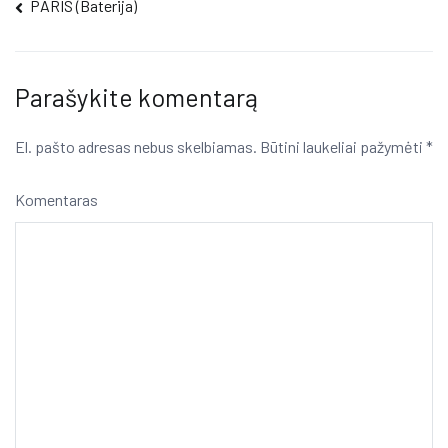
Navigacija
PARIS (Baterija)
tarp
įrašų
Parašykite komentarą
El. pašto adresas nebus skelbiamas.
Būtini laukeliai pažymėti
*
Komentaras