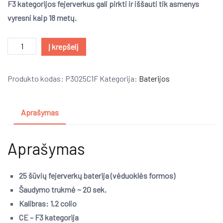
F3 kategorijos fejerverkus gali pirkti ir iššauti tik asmenys
vyresni kaip
18
metų.
produkto
Į krepšelį
kiekis:
FANTASY
Produkto kodas:
P3025C1F
Kategorija:
Baterijos
BATTLE
(Baterija)
Aprašymas
Aprašymas
25 šūvių fejerverkų baterija (vėduoklės formos)
Šaudymo trukmė ~ 20 sek.
Kalibras: 1,2 colio
CE – F3 kategorija