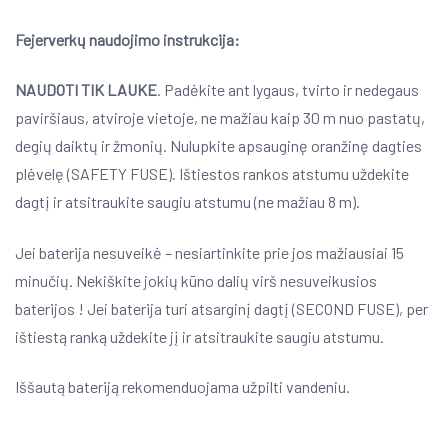
Fejerverkų naudojimo instrukcija:
NAUDOTI TIK LAUKE
. Padėkite ant lygaus, tvirto ir nedegaus
paviršiaus, atviroje vietoje, ne mažiau kaip 30 m nuo pastatų,
degių daiktų ir žmonių. Nulupkite apsauginę oranžinę dagties
plėvelę (SAFETY FUSE). Ištiestos rankos atstumu uždekite
dagtį ir atsitraukite saugiu atstumu (ne mažiau 8 m).
Jei baterija nesuveikė – nesiartinkite prie jos mažiausiai 15
minučių. Nekiškite jokių kūno dalių virš nesuveikusios
baterijos ! Jei baterija turi atsarginį dagtį (SECOND FUSE), per
ištiestą ranką uždekite jį ir atsitraukite saugiu atstumu.
Iššautą bateriją rekomenduojama užpilti vandeniu.