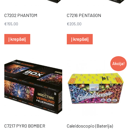
C7202 PHANTOM
C7216 PENTAGON
€
155,00
€
205,00
Į krepšelį
Į krepšelį
Akcija!
C7217 PYRO BOMBER
Caleidoscopio (Baterija)