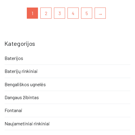
1
2
3
4
5
→
Kategorijos
Baterijos
Baterijų rinkiniai
Bengališkos ugnelės
Dangaus žibintas
Fontanai
Naujametiniai rinkiniai