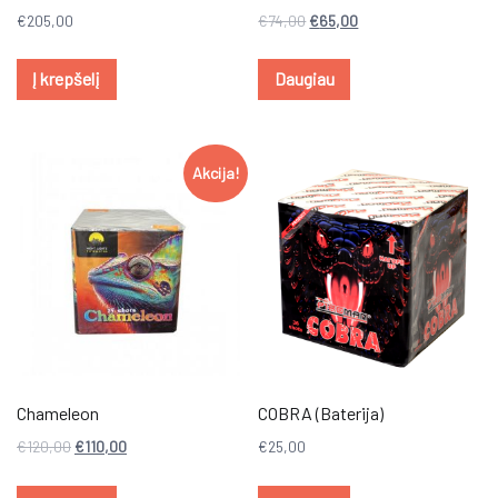
€
205,00
€
74,00
€
65,00
Į krepšelį
Daugiau
Akcija!
Chameleon
COBRA (Baterija)
€
120,00
€
110,00
€
25,00