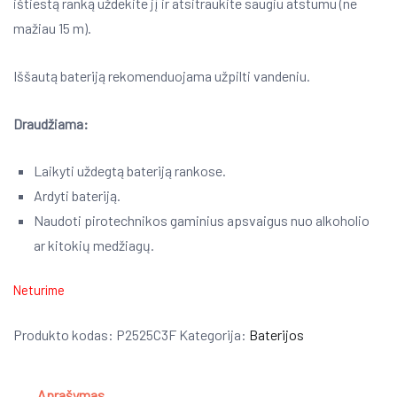
ištiestą ranką uždekite jį ir atsitraukite saugiu atstumu (ne
mažiau 15 m).
Iššautą bateriją rekomenduojama užpilti vandeniu.
Draudžiama:
Laikyti uždegtą bateriją rankose.
Ardyti bateriją.
Naudoti pirotechnikos gaminius apsvaigus nuo alkoholio
ar kitokių medžiagų.
Neturime
Produkto kodas:
P2525C3F
Kategorija:
Baterijos
Aprašymas