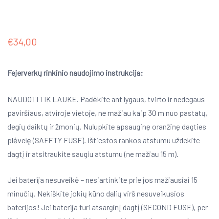
€
34,00
Fejerverkų rinkinio naudojimo instrukcija:
NAUDOTI TIK LAUKE. Padėkite ant lygaus, tvirto ir nedegaus
paviršiaus, atviroje vietoje, ne mažiau kaip 30 m nuo pastatų,
degių daiktų ir žmonių. Nulupkite apsauginę oranžinę dagties
plėvelę (SAFETY FUSE). Ištiestos rankos atstumu uždekite
dagtį ir atsitraukite saugiu atstumu (ne mažiau 15 m).
Jei baterija nesuveikė – nesiartinkite prie jos mažiausiai 15
minučių. Nekiškite jokių kūno dalių virš nesuveikusios
baterijos! Jei baterija turi atsarginį dagtį (SECOND FUSE), per