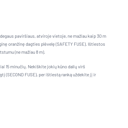
nedegaus paviršiaus, atviroje vietoje, ne mažiau kaip 30 m
ginę oranžinę dagties plėvelę (SAFETY FUSE). Ištiestos
atstumu (ne mažiau 8 m).
iai 15 minučių. Nekiškite jokių kūno dalių virš
agtį (SECOND FUSE), per ištiestą ranką uždekite jį ir