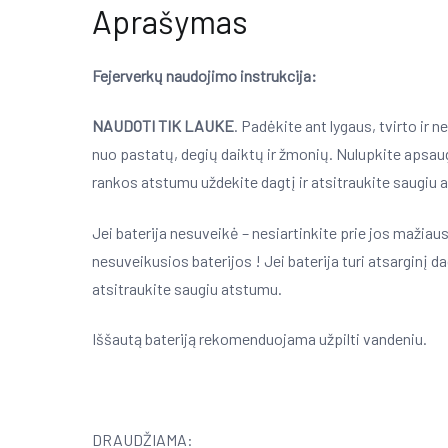
Aprašymas
Fejerverkų naudojimo instrukcija:
NAUDOTI TIK LAUKE
. Padėkite ant lygaus, tvirto ir 
nuo pastatų, degių daiktų ir žmonių. Nulupkite apsau
rankos atstumu uždekite dagtį ir atsitraukite saugiu 
Jei baterija nesuveikė – nesiartinkite prie jos mažiaus
nesuveikusios baterijos ! Jei baterija turi atsarginį d
atsitraukite saugiu atstumu.
Iššautą bateriją rekomenduojama užpilti vandeniu.
DRAUDŽIAMA: