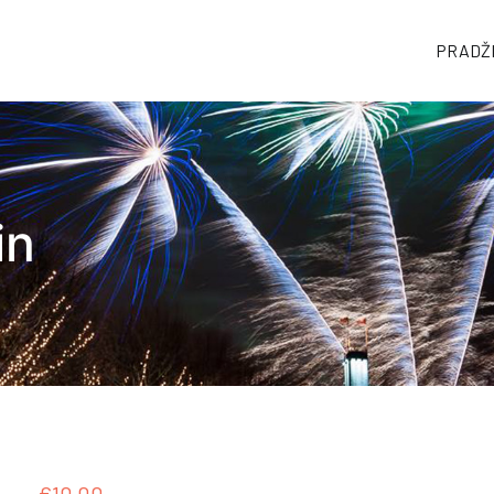
PRADŽ
tuje
in