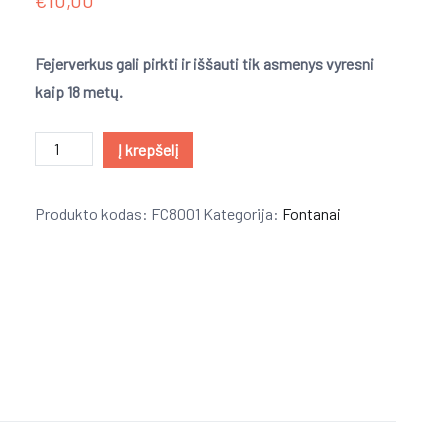
€
10,00
Fejerverkus gali pirkti ir iššauti tik asmenys vyresni
kaip
18
metų.
produkto
Į krepšelį
kiekis:
Colourful
Produkto kodas:
FC8001
Kategorija:
Fontanai
fountain