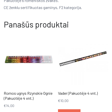
Pakuotėje 6 romėniškos žvakės.
CE ženklu sertifikuotas gaminys, F2 kategorija.
Panašūs produktai
Romos ugnys Rzynskie Ognie
Vader (Pakuotėje 4 vnt.)
(Pakuotėje 4 vnt.)
€
10,00
€
14,00