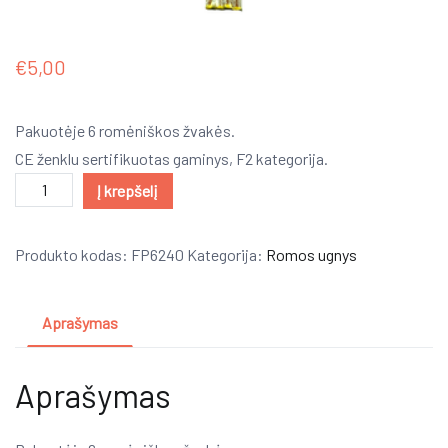
€
5,00
Pakuotėje 6 romėniškos žvakės.
CE ženklu sertifikuotas gaminys, F2 kategorija.
produkto
Į krepšelį
kiekis:
ROMĖNIŠKA
Produkto kodas:
FP6240
Kategorija:
Romos ugnys
UGNIS
(pakuotėje
Aprašymas
6
vienetai.)
Aprašymas