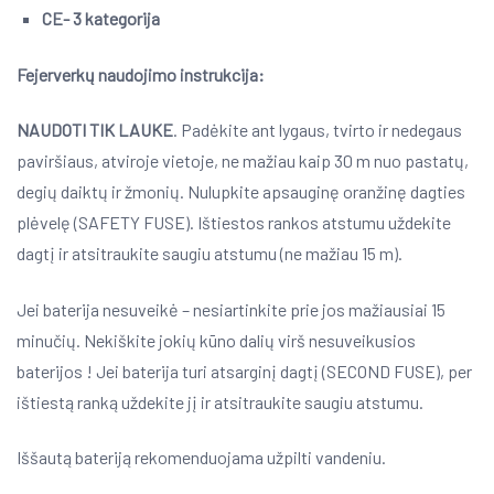
CE- 3 kategorija
Fejerverkų naudojimo instrukcija:
NAUDOTI TIK LAUKE
. Padėkite ant lygaus, tvirto ir nedegaus
paviršiaus, atviroje vietoje, ne mažiau kaip 30 m nuo pastatų,
degių daiktų ir žmonių. Nulupkite apsauginę oranžinę dagties
plėvelę (SAFETY FUSE). Ištiestos rankos atstumu uždekite
dagtį ir atsitraukite saugiu atstumu (ne mažiau 15 m).
Jei baterija nesuveikė – nesiartinkite prie jos mažiausiai 15
minučių. Nekiškite jokių kūno dalių virš nesuveikusios
baterijos ! Jei baterija turi atsarginį dagtį (SECOND FUSE), per
ištiestą ranką uždekite jį ir atsitraukite saugiu atstumu.
Iššautą bateriją rekomenduojama užpilti vandeniu.