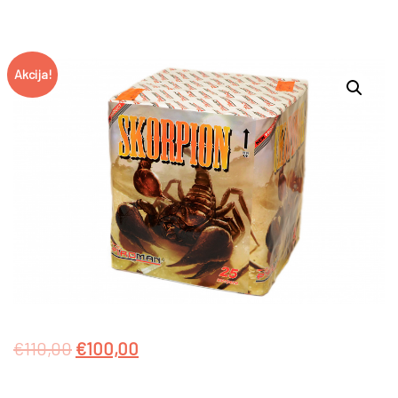
Akcija!
€
110,00
€
100,00