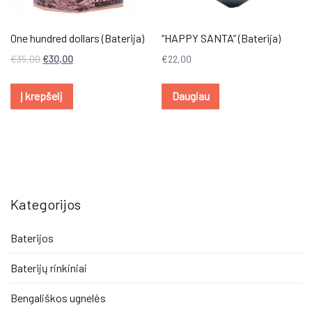
One hundred dollars (Baterija)
“HAPPY SANTA” (Baterija)
€
35,00
€
30,00
€
22,00
Į krepšelį
Daugiau
Kategorijos
Baterijos
Baterijų rinkiniai
Bengališkos ugnelės