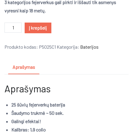
3 kategorijos fejerverkus gali pirkti ir iššauti tik asmenys
vyresni kaip
18
metų.
produkto
Į krepšelį
kiekis:
SCORPION
Produkto kodas:
P5025C1
Kategorija:
Baterijos
(Baterija)
Aprašymas
Aprašymas
25 šūvių fejerverkų baterija
Šaudymo trukmė ~ 50 sek.
Galingi efektai!
Kalibras: 1,9 colio