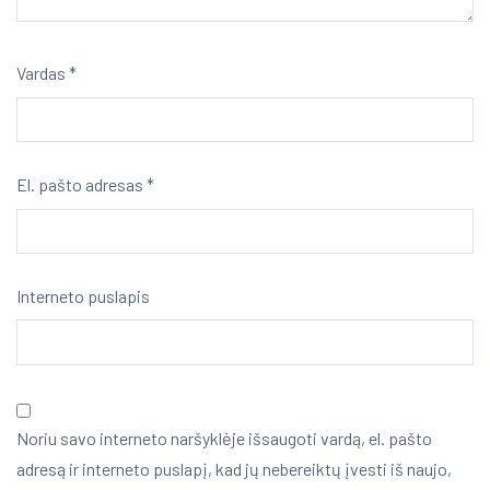
Vardas
*
El. pašto adresas
*
Interneto puslapis
Noriu savo interneto naršyklėje išsaugoti vardą, el. pašto
adresą ir interneto puslapį, kad jų nebereiktų įvesti iš naujo,