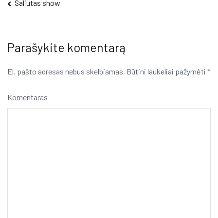
Navigacija
Saliutas show
tarp
įrašų
Parašykite komentarą
El. pašto adresas nebus skelbiamas.
Būtini laukeliai pažymėti
*
Komentaras