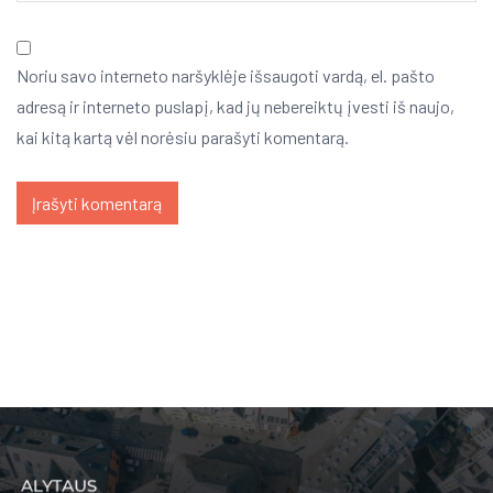
Noriu savo interneto naršyklėje išsaugoti vardą, el. pašto
adresą ir interneto puslapį, kad jų nebereiktų įvesti iš naujo,
kai kitą kartą vėl norėsiu parašyti komentarą.