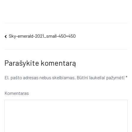
Navigacija
Sky-emerald-2021_small-450×450
tarp
įrašų
Parašykite komentarą
El. pašto adresas nebus skelbiamas.
Būtini laukeliai pažymėti
*
Komentaras