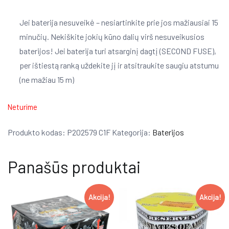
Jei baterija nesuveikė – nesiartinkite prie jos mažiausiai 15
minučių. Nekiškite jokių kūno dalių virš nesuveikusios
baterijos! Jei baterija turi atsarginį dagtį (SECOND FUSE),
per ištiestą ranką uždekite jį ir atsitraukite saugiu atstumu
(ne mažiau 15 m)
Neturime
Produkto kodas:
P202579 C1F
Kategorija:
Baterijos
Panašūs produktai
Akcija!
Akcija!