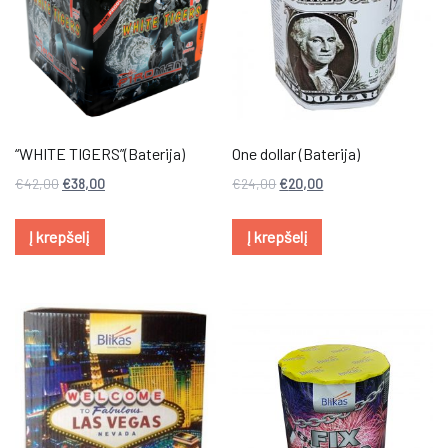
“WHITE TIGERS”(Baterija)
One dollar (Baterija)
€
42,00
€
38,00
€
24,00
€
20,00
Į krepšelį
Į krepšelį