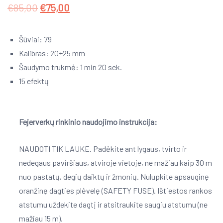
€
85,00
€
75,00
Šūviai: 79
Kalibras: 20+25 mm
Šaudymo trukmė: 1 min 20 sek.
15 efektų
Fejerverkų rinkinio naudojimo instrukcija:
NAUDOTI TIK LAUKE. Padėkite ant lygaus, tvirto ir
nedegaus paviršiaus, atviroje vietoje, ne mažiau kaip 30 m
nuo pastatų, degių daiktų ir žmonių. Nulupkite apsauginę
oranžinę dagties plėvelę (SAFETY FUSE). Ištiestos rankos
atstumu uždekite dagtį ir atsitraukite saugiu atstumu (ne
mažiau 15 m).