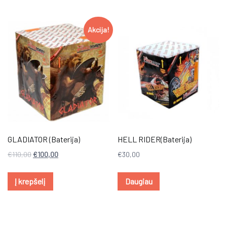
Akcija!
GLADIATOR (Baterija)
HELL RIDER(Baterija)
€
110,00
€
100,00
€
30,00
Į krepšelį
Daugiau