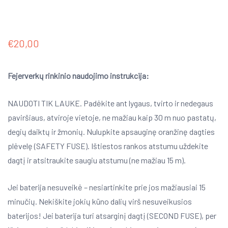
€
20,00
Fejerverkų rinkinio naudojimo instrukcija:
NAUDOTI TIK LAUKE. Padėkite ant lygaus, tvirto ir nedegaus
paviršiaus, atviroje vietoje, ne mažiau kaip 30 m nuo pastatų,
degių daiktų ir žmonių. Nulupkite apsauginę oranžinę dagties
plėvelę (SAFETY FUSE). Ištiestos rankos atstumu uždekite
dagtį ir atsitraukite saugiu atstumu (ne mažiau 15 m).
Jei baterija nesuveikė – nesiartinkite prie jos mažiausiai 15
minučių. Nekiškite jokių kūno dalių virš nesuveikusios
baterijos! Jei baterija turi atsarginį dagtį (SECOND FUSE), per