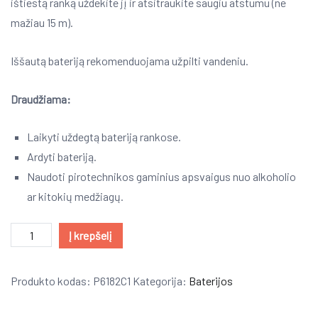
ištiestą ranką uždekite jį ir atsitraukite saugiu atstumu (ne
mažiau 15 m).
Iššautą bateriją rekomenduojama užpilti vandeniu.
Draudžiama:
Laikyti uždegtą bateriją rankose.
Ardyti bateriją.
Naudoti pirotechnikos gaminius apsvaigus nuo alkoholio
ar kitokių medžiagų.
produkto
Į krepšelį
kiekis:
“ANDROMEDA”
Produkto kodas:
P6182C1
Kategorija:
Baterijos
(Baterija)