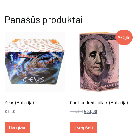
Panašūs produktai
Akcija!
Zeus (Baterija)
One hundred dollars (Baterija)
€
80,00
€
35,00
€
30,00
Daugiau
Į krepšelį