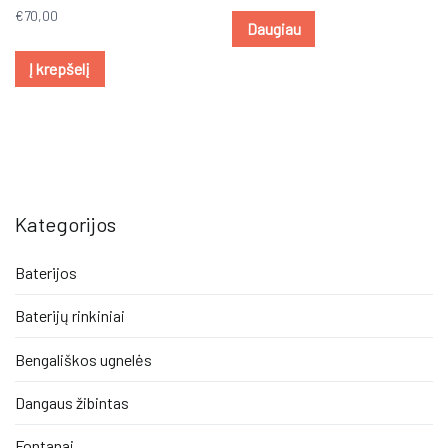
€
70,00
Daugiau
Į krepšelį
Kategorijos
Baterijos
Baterijų rinkiniai
Bengališkos ugnelės
Dangaus žibintas
Fontanai