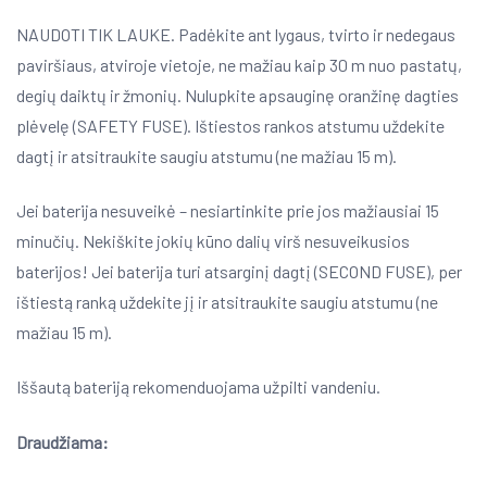
NAUDOTI TIK LAUKE. Padėkite ant lygaus, tvirto ir nedegaus
paviršiaus, atviroje vietoje, ne mažiau kaip 30 m nuo pastatų,
degių daiktų ir žmonių. Nulupkite apsauginę oranžinę dagties
plėvelę (SAFETY FUSE). Ištiestos rankos atstumu uždekite
dagtį ir atsitraukite saugiu atstumu (ne mažiau 15 m).
Jei baterija nesuveikė – nesiartinkite prie jos mažiausiai 15
minučių. Nekiškite jokių kūno dalių virš nesuveikusios
baterijos! Jei baterija turi atsarginį dagtį (SECOND FUSE), per
ištiestą ranką uždekite jį ir atsitraukite saugiu atstumu (ne
mažiau 15 m).
Iššautą bateriją rekomenduojama užpilti vandeniu.
Draudžiama: