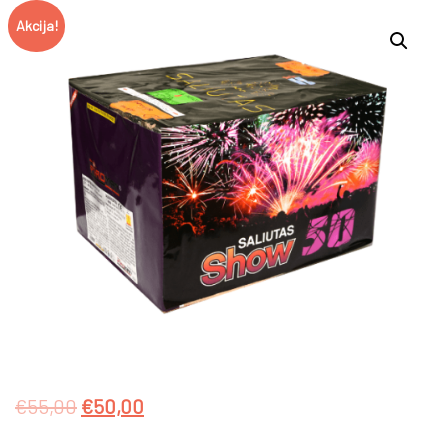
Akcija!
€
55,00
€
50,00