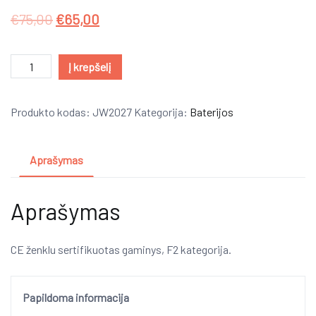
€
75,00
€
65,00
produkto
Į krepšelį
kiekis:
Tarantula
Produkto kodas:
JW2027
Kategorija:
Baterijos
Aprašymas
Aprašymas
CE ženklu sertifikuotas gaminys, F2 kategorija.
Papildoma informacija