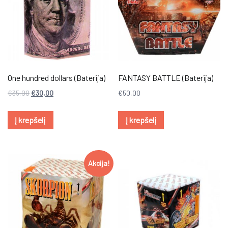
One hundred dollars (Baterija)
FANTASY BATTLE (Baterija)
€
35,00
€
30,00
€
50,00
Į krepšelį
Į krepšelį
Akcija!