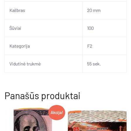
Kalibras
20 mm
Šūviai
100
Kategorija
F2
Vidutinė trukmė
55 sek.
Panašūs produktai
Akcija!